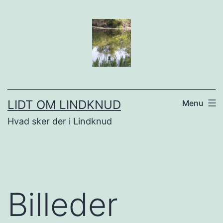
Fortsæt
til
indhold
LIDT OM LINDKNUD
Menu
Hvad sker der i Lindknud
Billeder