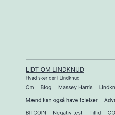
Fortsæt
til
indhold
LIDT OM LINDKNUD
Hvad sker der i Lindknud
Om
Blog
Massey Harris
Lindkn
Mænd kan også have følelser
Adva
BITCOIN
Negativ test
Tillid
CO