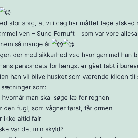
ed stor sorg, at vi i dag har måttet tage afsked
ammel ven – Sund Fornuft – som var vore alle
nnem så mange år.
ngen der med sikkerhed ved hvor gammel han b
 hans persondata for længst er gået tabt i burea
Men han vil blive husket som værende kilden ti
 sætninger som:
e hvornår man skal søge læ for regnen
r den fugl, som vågner først, får ormen
r ikke altid fair
ke var det min skyld?