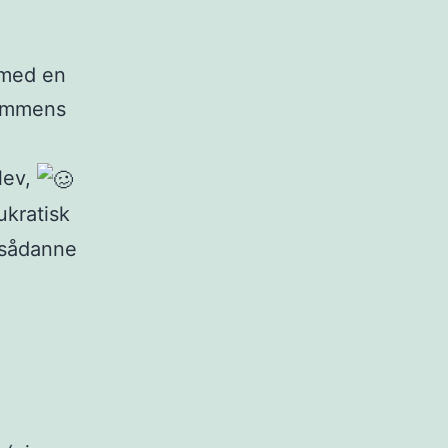
 med en
sammens
lev,
ukratisk
l sådanne