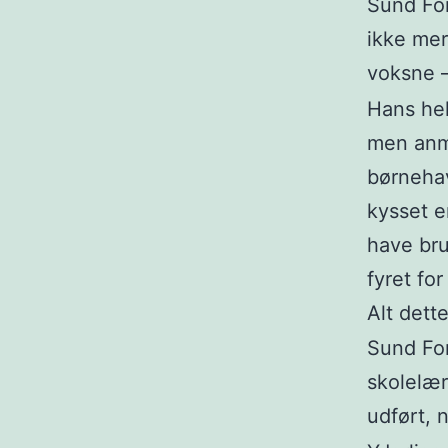
Sund For
ikke mer
voksne –
Hans hel
men anma
børnehav
kysset e
have bru
fyret fo
Alt dett
Sund For
skolelær
udført, 