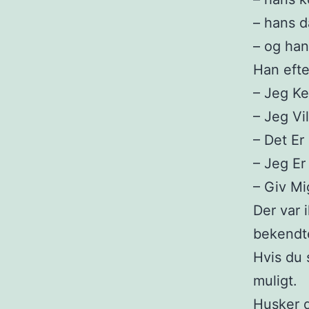
– hans d
– og han
Han efte
– Jeg Ke
– Jeg Vi
– Det Er
– Jeg Er 
– Giv Mi
Der var 
bekendte
Hvis du 
muligt.
Husker d