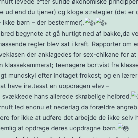
nuft levede efter sunde økonomiske principper
e ud end du tjener) og kloge strategier (det er 
 ikke børn – der bestemmer).
bred begyndte at gå hurtigt ned af bakke,da v
ssende regler blev sat i kraft. Rapporter om e
eklasen der anklagedes for sex-chikane for at
n klassekammerat; teenagere bortvist fra klasse
gt mundskyl efter indtaget frokost; og en lærer
r at have irettesat en uopdragen elev –
e svækkede hans allerede skrøbelige helbred.
nuft led endnu et nederlag da forældre angreb
ere for ikke at udføre det arbejde de ikke selv
nemlig at opdrage deres uopdragne børn.