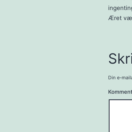
ingentin
Æret vær
Skr
Din e-maila
Kommen