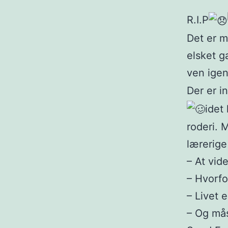
R.I.P
Det er m
elsket g
ven ige
Der er i
idet
roderi. 
lærerige
– At vid
– Hvorfo
– Livet e
– Og mås