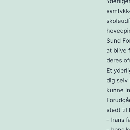
Yderlige
samtykke
skoleudf
hovedpin
Sund Forn
at blive
deres of
Et yderli
dig selv
kunne in
Forudgåe
stedt til 
– hans f
– hans k