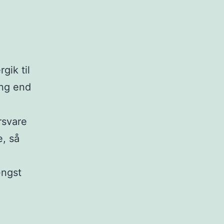
gik til
ing end
orsvare
e, så
ængst