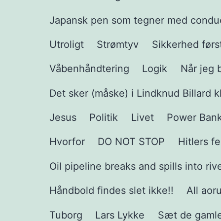
Japansk pen som tegner med condu
Utroligt
Strømtyv
Sikkerhed førs
Våbenhåndtering
Logik
Når jeg 
Det sker (måske) i Lindknud Billard k
Jesus
Politik
Livet
Power Bank t
Hvorfor
DO NOT STOP
Hitlers f
Oil pipeline breaks and spills into ri
Håndbold findes slet ikke!!
All aor
Tuborg
Lars Lykke
Sæt de gamle