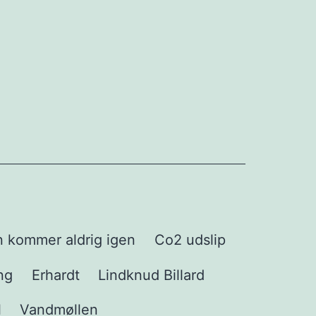
n kommer aldrig igen
Co2 udslip
ng
Erhardt
Lindknud Billard
l
Vandmøllen