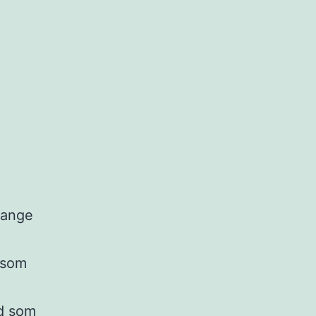
mange
 som
ad som