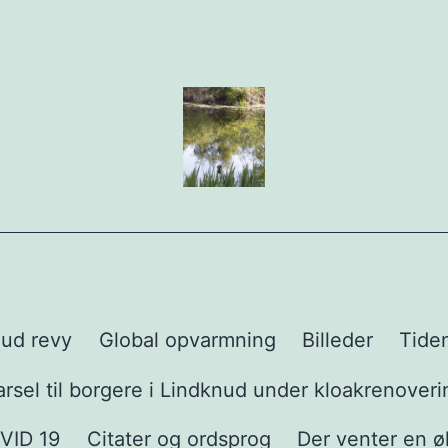
ud revy
Global opvarmning
Billeder
Tide
rsel til borgere i Lindknud under kloakrenoveri
VID 19
Citater og ordsprog
Der venter en ø