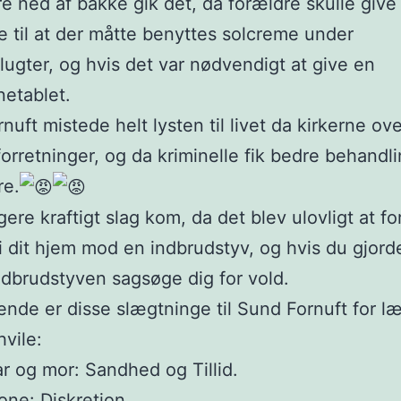
re ned af bakke gik det, da forældre skulle give
 til at der måtte benyttes solcreme under
lugter, og hvis det var nødvendigt at give en
etablet.
uft mistede helt lysten til livet da kirkerne over
 forretninger, og da kriminelle fik bedre behandl
re.
gere kraftigt slag kom, da det blev ulovligt at f
 i dit hjem mod en indbrudstyv, og hvis du gjord
dbrudstyven sagsøge dig for vold.
nde er disse slægtninge til Sund Fornuft for l
hvile:
ar og mor: Sandhed og Tillid.
one: Diskretion.