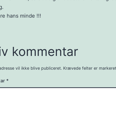
g.
e hans minde !!!
iv kommentar
dresse vil ikke blive publiceret.
Krævede felter er marker
tar
*