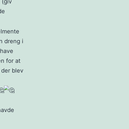
 (giv
de
elmente
n dreng i
 have
n for at
 der blev
 havde