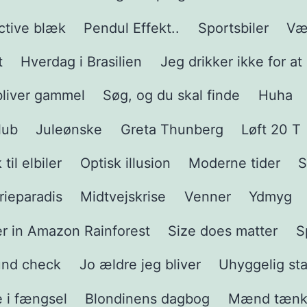
ctive blæk
Pendul Effekt..
Sportsbiler
Væg
t
Hverdag i Brasilien
Jeg drikker ikke for at
bliver gammel
Søg, og du skal finde
Huha
lub
Juleønske
Greta Thunberg
Løft 20 T
il elbiler
Optisk illusion
Moderne tider
S
erieparadis
Midtvejskrise
Venner
Ydmyg
ver in Amazon Rainforest
Size does matter
S
und check
Jo ældre jeg bliver
Uhyggelig sta
 i fængsel
Blondinens dagbog
Mænd tænk