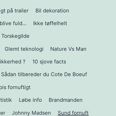
t på trailer
Bil dekoration
 blive fuld…
Ikke tøffelhelt
Torskegilde
Glemt teknologi
Nature Vs Man
ikkerhed ?
10 sjove facts
Sådan tilbereder du Cote De Boeuf
pis fornuftigt
tistik
Løbe info
Brandmanden
er
Johnny Madsen
Sund fornuft