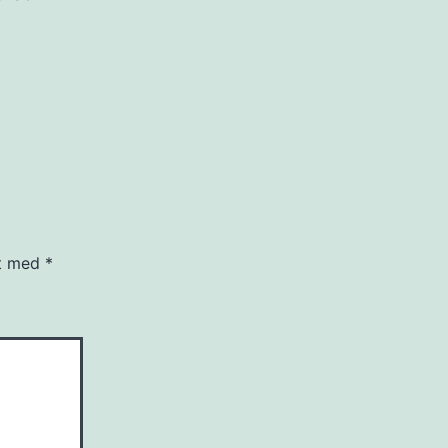
et med
*